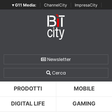
▾ G11 Media:
|
ChannelCity
|
ImpresaCity
|
SecurityOpenLab
|
Italian Channel Awards
|
Italian
Project Awards
|
Italian Security Awards
|
...
Newsletter
Cerca
PRODOTTI
MOBILE
DIGITAL LIFE
GAMING