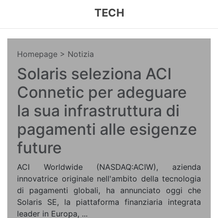
TECH
Homepage
> Notizia
Solaris seleziona ACI
Connetic per adeguare
la sua infrastruttura di
pagamenti alle esigenze
future
ACI Worldwide (NASDAQ:ACIW), azienda
innovatrice originale nell'ambito della tecnologia
di pagamenti globali, ha annunciato oggi che
Solaris SE, la piattaforma finanziaria integrata
leader in Europa, ...