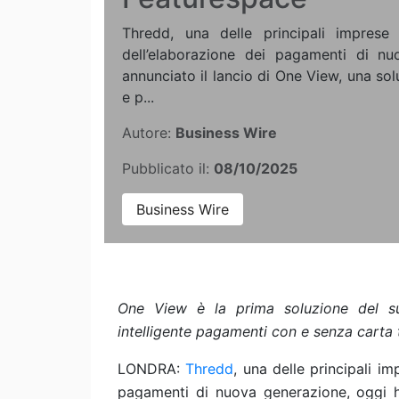
Thredd, una delle principali imprese i
dell’elaborazione dei pagamenti di n
annunciato il lancio di One View, una sol
e p...
Autore:
Business Wire
Pubblicato il:
08/10/2025
Business Wire
One View è la prima soluzione del s
intelligente pagamenti con e senza carta t
LONDRA:
Thredd
, una delle principali im
pagamenti di nuova generazione, oggi h