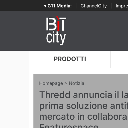
▾ G11 Media:
|
ChannelCity
|
Impre
PRODOTTI
Homepage
> Notizia
Thredd annuncia il la
prima soluzione anti
mercato in collabor
Featurespace