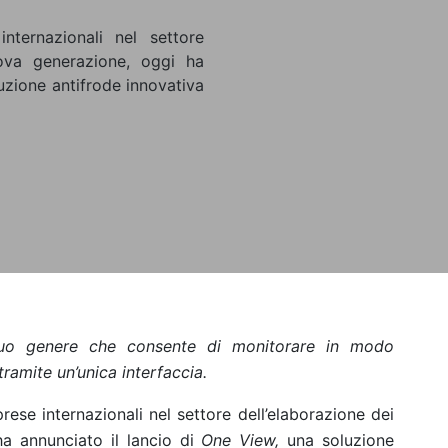
nternazionali nel settore
uova generazione, oggi ha
uzione antifrode innovativa
uo genere che consente di monitorare in modo
ramite un’unica interfaccia.
prese internazionali nel settore dell’elaborazione dei
a annunciato il lancio di
One View,
una soluzione