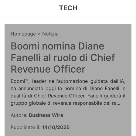
TECH
Homepage
> Notizia
Boomi nomina Diane
Fanelli al ruolo di Chief
Revenue Officer
Boomi™, leader nell'automazione guidata dall'IA,
ha annunciato oggi la nomina di Diane Fanelli in
qualità di Chief Revenue Officer. Fanelli guiderà il
gruppo globale di revenue responsabile del ra...
Autore:
Business Wire
Pubblicato il:
14/10/2025