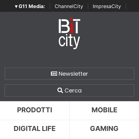
▾ G11 Media:
|
ChannelCity
|
ImpresaCity
|
SecurityOpenLab
|
Italian Channel Awards
|
Italian
Project Awards
|
Italian Security Awards
|
...
Newsletter
Cerca
PRODOTTI
MOBILE
DIGITAL LIFE
GAMING