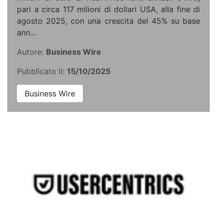
pari a circa 117 milioni di dollari USA, alla fine di
agosto 2025, con una crescita del 45% su base
ann...
Autore:
Business Wire
Pubblicato il:
15/10/2025
Business Wire