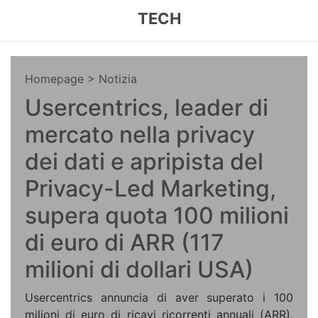
TECH
Homepage
> Notizia
Usercentrics, leader di
mercato nella privacy
dei dati e apripista del
Privacy-Led Marketing,
supera quota 100 milioni
di euro di ARR (117
milioni di dollari USA)
Usercentrics annuncia di aver superato i 100
milioni di euro di ricavi ricorrenti annuali (ARR),