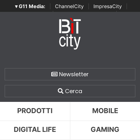
▾ G11 Media:
|
ChannelCity
|
ImpresaCity
|
SecurityOpenLab
|
Italian Channel Awards
|
Italian
Project Awards
|
Italian Security Awards
|
...
Newsletter
Cerca
PRODOTTI
MOBILE
DIGITAL LIFE
GAMING