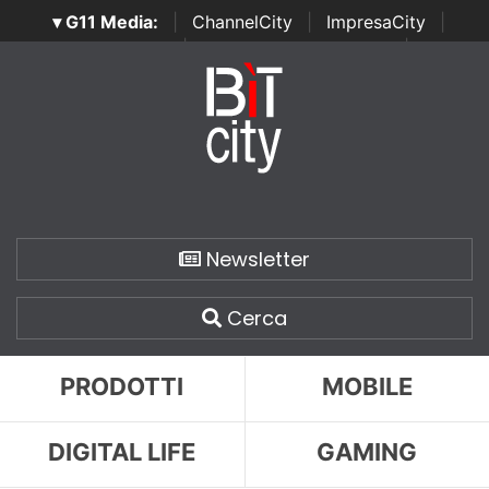
▾ G11 Media:
|
ChannelCity
|
ImpresaCity
|
SecurityOpenLab
|
Italian Channel Awards
|
Italian
Project Awards
|
Italian Security Awards
|
...
Newsletter
Cerca
PRODOTTI
MOBILE
DIGITAL LIFE
GAMING