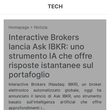
TECH
Homepage
> Notizia
Interactive Brokers
lancia Ask IBKR: uno
strumento IA che offre
risposte istantanee sul
portafoglio
Interactive Brokers (Nasdaq: IBKR), un broker
elettronico automatizzato globale, oggi ha
annunciato il lancio di Ask IBKR, uno strumento
basato sull'intelligenza artificial che offre
approfondimenti i...