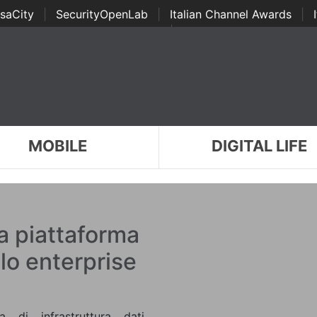
saCity
|
SecurityOpenLab
|
Italian Channel Awards
|
Awards
|
...
MOBILE
DIGITAL LIFE
a piattaforma
llo enterprise
 di infrastruttura dati