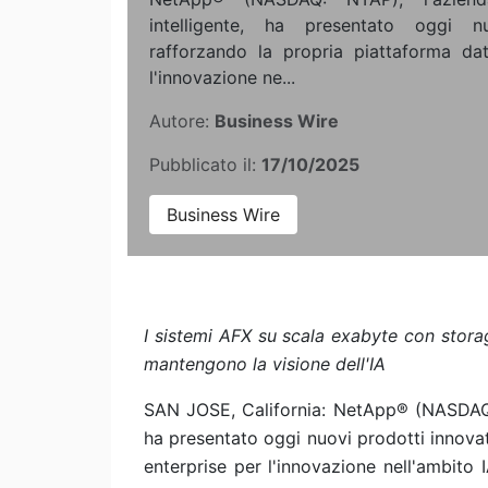
intelligente, ha presentato oggi nu
rafforzando la propria piattaforma dati
l'innovazione ne...
Autore:
Business Wire
Pubblicato il:
17/10/2025
Business Wire
I sistemi AFX su scala exabyte con stor
mantengono la visione dell'IA
SAN JOSE, California: NetApp® (NASDAQ: N
ha presentato oggi nuovi prodotti innovati
enterprise per l'innovazione nell'ambito IA