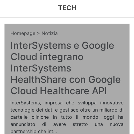
TECH
Homepage
> Notizia
InterSystems e Google
Cloud integrano
InterSystems
HealthShare con Google
Cloud Healthcare API
InterSystems, impresa che sviluppa innovative
tecnologie dei dati e gestisce oltre un miliardo di
cartelle cliniche in tutto il mondo, oggi ha
annunciato di avere stretto una nuova
partnership che int...