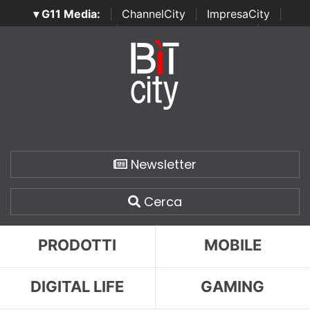
▾ G11 Media:
|
ChannelCity
|
ImpresaCity
|
SecurityOpenLab
|
Italian Channel Awards
|
Italian
Project Awards
|
Italian Security Awards
|
...
Newsletter
Cerca
PRODOTTI
MOBILE
DIGITAL LIFE
GAMING