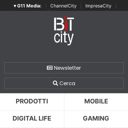
▾ G11 Media:
|
ChannelCity
|
ImpresaCity
|
SecurityOpenLab
|
Italian Channel Awards
|
Italian
Project Awards
|
Italian Security Awards
|
...
Newsletter
Cerca
PRODOTTI
MOBILE
DIGITAL LIFE
GAMING