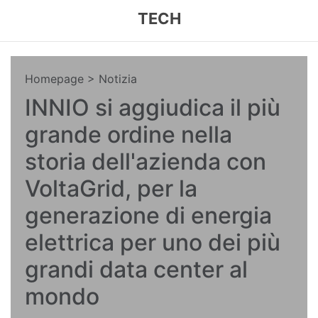
TECH
Homepage
> Notizia
INNIO si aggiudica il più
grande ordine nella
storia dell'azienda con
VoltaGrid, per la
generazione di energia
elettrica per uno dei più
grandi data center al
mondo