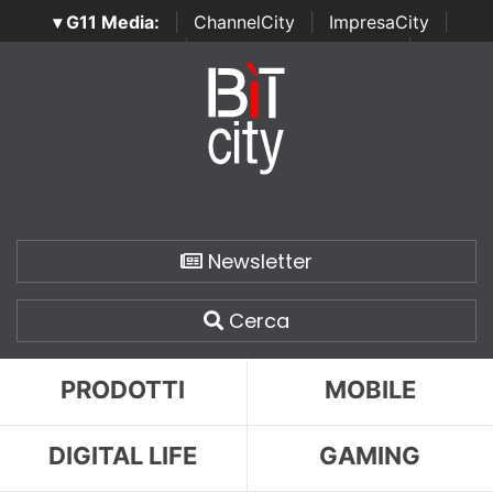
▾ G11 Media:
|
ChannelCity
|
ImpresaCity
|
SecurityOpenLab
|
Italian Channel Awards
|
Italian
Project Awards
|
Italian Security Awards
|
...
Newsletter
Cerca
PRODOTTI
MOBILE
DIGITAL LIFE
GAMING