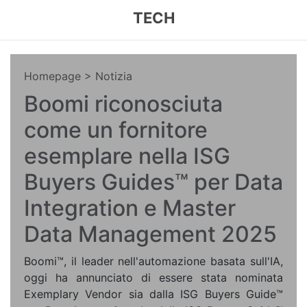
TECH
Homepage
> Notizia
Boomi riconosciuta
come un fornitore
esemplare nella ISG
Buyers Guides™ per Data
Integration e Master
Data Management 2025
Boomi™, il leader nell'automazione basata sull'IA,
oggi ha annunciato di essere stata nominata
Exemplary Vendor sia dalla ISG Buyers Guide™