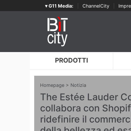
▾ G11 Media:
|
ChannelCity
|
Impre
PRODOTTI
Homepage
> Notizia
The Estée Lauder C
collabora con Shopif
ridefinire il commerc
della bellezza ed esa