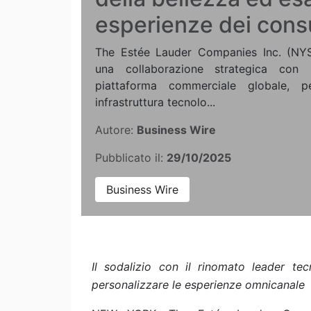
esperienze dei cons
The Estée Lauder Companies Inc. (NYS
una collaborazione strategica con S
piattaforma commerciale globale, 
infrastruttura tecnolo...
Autore:
Business Wire
Pubblicato il:
29/10/2025
Business Wire
Il sodalizio con il rinomato leader tec
personalizzare le esperienze omnicanale