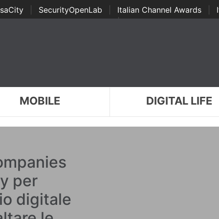
saCity
|
SecurityOpenLab
|
Italian Channel Awards
|
Awards
|
...
MOBILE
DIGITAL LIFE
ompanies
y per
io digitale
ltare le