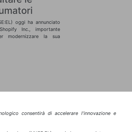
umatori
E:EL) oggi ha annunciato
hopify Inc., importante
per modernizzare la sua
nologico consentirà di accelerare l'innovazione e