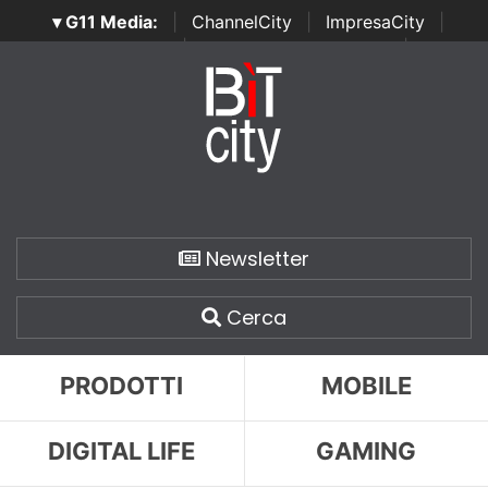
▾ G11 Media:
|
ChannelCity
|
ImpresaCity
|
SecurityOpenLab
|
Italian Channel Awards
|
Italian
Project Awards
|
Italian Security Awards
|
...
Newsletter
Cerca
PRODOTTI
MOBILE
DIGITAL LIFE
GAMING