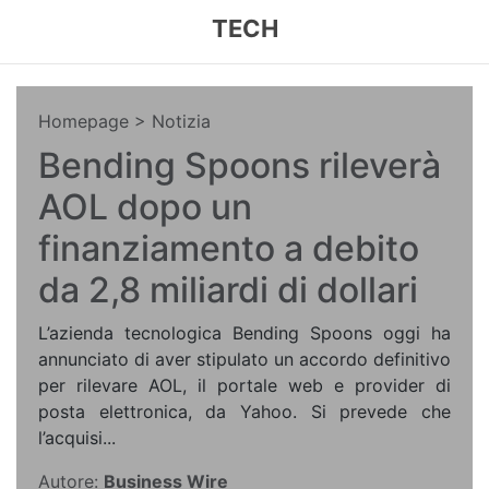
TECH
Homepage
> Notizia
Bending Spoons rileverà
AOL dopo un
finanziamento a debito
da 2,8 miliardi di dollari
L’azienda tecnologica Bending Spoons oggi ha
annunciato di aver stipulato un accordo definitivo
per rilevare AOL, il portale web e provider di
posta elettronica, da Yahoo. Si prevede che
l’acquisi...
Autore:
Business Wire