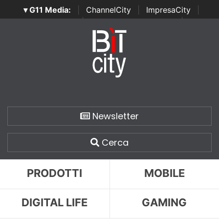
▾ G11 Media:
|
ChannelCity
|
ImpresaCity
|
SecurityOpenLab
|
Italian Channel Awards
|
Italian
Project Awards
|
Italian Security Awards
|
...
Newsletter
Cerca
PRODOTTI
MOBILE
DIGITAL LIFE
GAMING