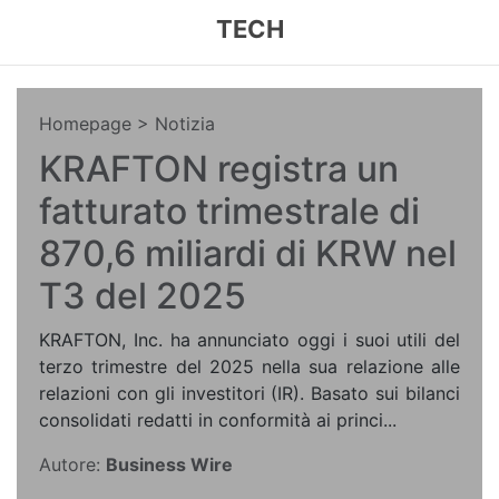
TECH
Homepage
> Notizia
KRAFTON registra un
fatturato trimestrale di
870,6 miliardi di KRW nel
T3 del 2025
KRAFTON, Inc. ha annunciato oggi i suoi utili del
terzo trimestre del 2025 nella sua relazione alle
relazioni con gli investitori (IR). Basato sui bilanci
consolidati redatti in conformità ai princi...
Autore:
Business Wire