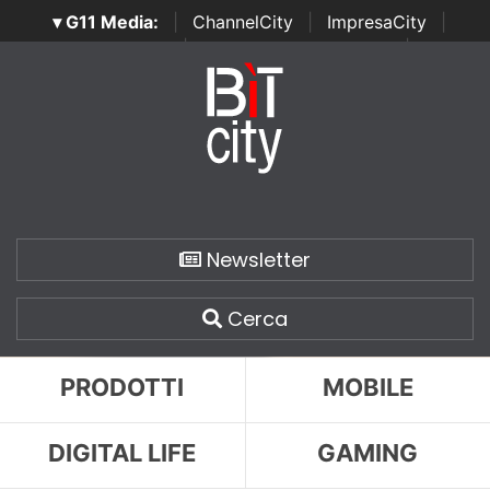
▾ G11 Media:
|
ChannelCity
|
ImpresaCity
|
SecurityOpenLab
|
Italian Channel Awards
|
Italian
Project Awards
|
Italian Security Awards
|
...
Newsletter
Cerca
PRODOTTI
MOBILE
DIGITAL LIFE
GAMING