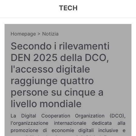
TECH
Homepage
> Notizia
Secondo i rilevamenti
DEN 2025 della DCO,
l'accesso digitale
raggiunge quattro
persone su cinque a
livello mondiale
La Digital Cooperation Organization (DCO),
l'organizzazione internazionale dedicata alla
promozione di economie digitali inclusive e