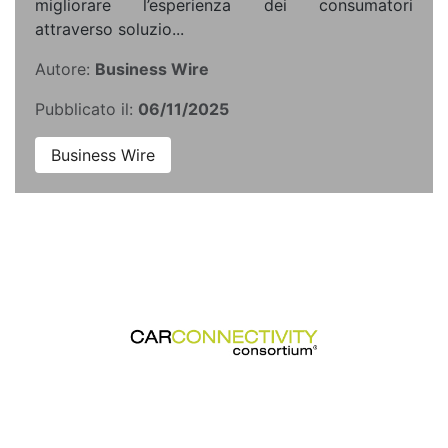
migliorare l’esperienza dei consumatori
attraverso soluzio...
Autore:
Business Wire
Pubblicato il:
06/11/2025
Business Wire