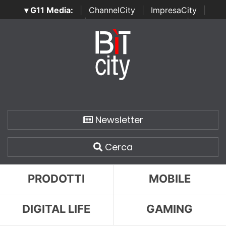
▾ G11 Media:
|
ChannelCity
|
ImpresaCity
|
SecurityOpenLab
|
Italian Channel Awards
|
Italian
Project Awards
|
Italian Security Awards
|
...
Newsletter
Cerca
PRODOTTI
MOBILE
DIGITAL LIFE
GAMING