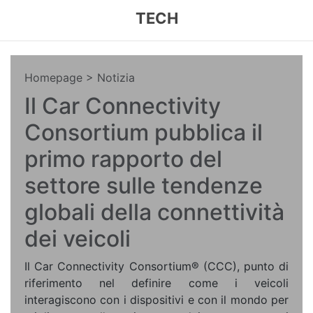
TECH
Homepage
> Notizia
Il Car Connectivity
Consortium pubblica il
primo rapporto del
settore sulle tendenze
globali della connettività
dei veicoli
Il Car Connectivity Consortium® (CCC), punto di
riferimento nel definire come i veicoli
interagiscono con i dispositivi e con il mondo per