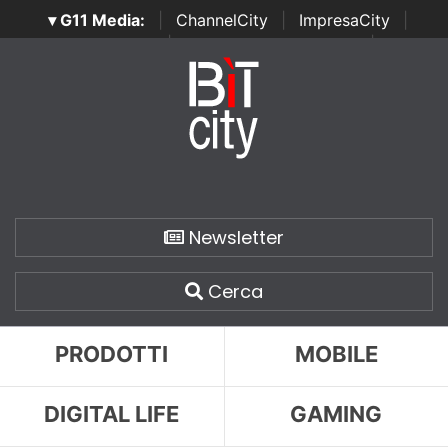
▾ G11 Media:
|
ChannelCity
|
ImpresaCity
|
SecurityOpenLab
|
Italian Channel Awards
|
Italian
Project Awards
|
Italian Security Awards
|
...
Newsletter
Cerca
PRODOTTI
MOBILE
DIGITAL LIFE
GAMING