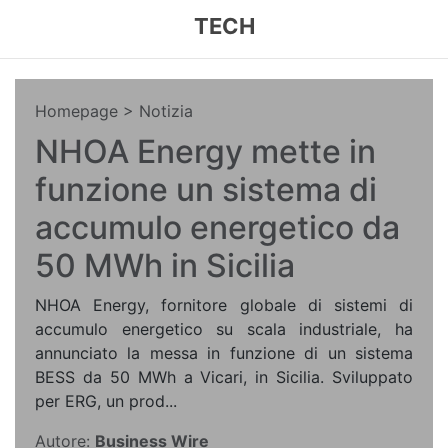
TECH
Homepage
> Notizia
NHOA Energy mette in
funzione un sistema di
accumulo energetico da
50 MWh in Sicilia
NHOA Energy, fornitore globale di sistemi di
accumulo energetico su scala industriale, ha
annunciato la messa in funzione di un sistema
BESS da 50 MWh a Vicari, in Sicilia. Sviluppato
per ERG, un prod...
Autore:
Business Wire