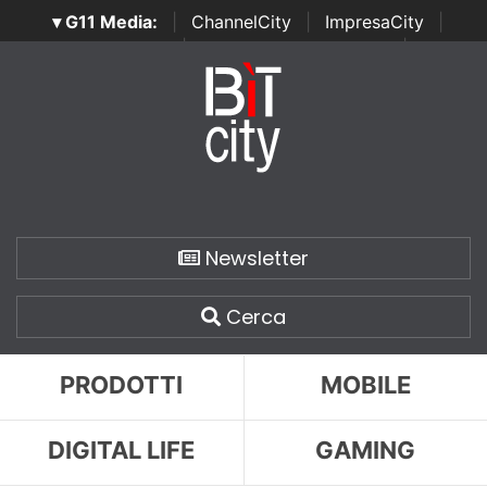
▾ G11 Media:
|
ChannelCity
|
ImpresaCity
|
SecurityOpenLab
|
Italian Channel Awards
|
Italian
Project Awards
|
Italian Security Awards
|
...
Newsletter
Cerca
PRODOTTI
MOBILE
DIGITAL LIFE
GAMING