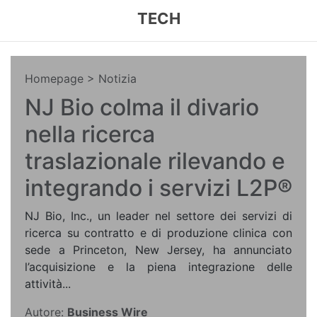
TECH
Homepage
> Notizia
NJ Bio colma il divario
nella ricerca
traslazionale rilevando e
integrando i servizi L2P®
NJ Bio, Inc., un leader nel settore dei servizi di
ricerca su contratto e di produzione clinica con
sede a Princeton, New Jersey, ha annunciato
l’acquisizione e la piena integrazione delle
attività...
Autore:
Business Wire