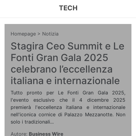
TECH
Homepage
> Notizia
Stagira Ceo Summit e Le
Fonti Gran Gala 2025
celebrano l’eccellenza
italiana e internazionale
Tutto pronto per Le Fonti Gran Gala 2025,
l'evento esclusivo che il 4 dicembre 2025
premierà l'eccellenza italiana e internazionale
nell'iconica cornice di Palazzo Mezzanotte. Non
solo i tradizionali...
Autore:
Business Wire