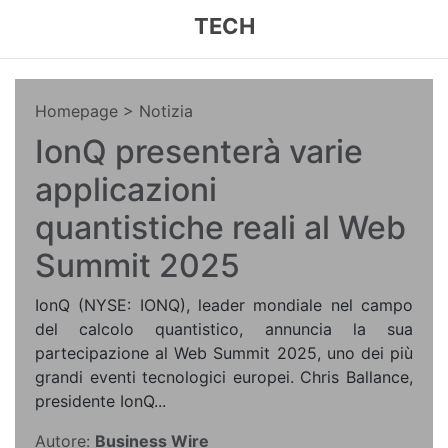
TECH
Homepage
> Notizia
IonQ presenterà varie
applicazioni
quantistiche reali al Web
Summit 2025
IonQ (NYSE: IONQ), leader mondiale nel campo
del calcolo quantistico, annuncia la sua
partecipazione al Web Summit 2025, uno dei più
grandi eventi tecnologici europei. Chris Ballance,
presidente IonQ...
Autore:
Business Wire