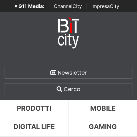
▾ G11 Media:
|
ChannelCity
|
ImpresaCity
|
SecurityOpenLab
|
Italian Channel Awards
|
Italian
Project Awards
|
Italian Security Awards
|
...
Newsletter
Cerca
PRODOTTI
MOBILE
DIGITAL LIFE
GAMING