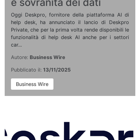
e sovranità dei dati
Oggi Deskpro, fornitore della piattaforma AI di
help desk, ha annunciato il lancio di Deskpro
Private, che per la prima volta rende disponibili le
funzionalità di help desk AI anche per i settori
car...
Autore:
Business Wire
Pubblicato il:
13/11/2025
Business Wire