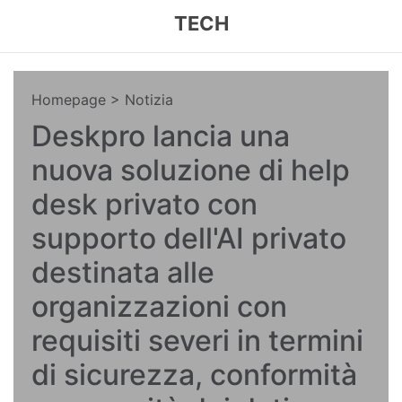
TECH
Homepage
> Notizia
Deskpro lancia una
nuova soluzione di help
desk privato con
supporto dell'AI privato
destinata alle
organizzazioni con
requisiti severi in termini
di sicurezza, conformità