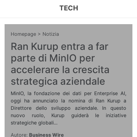
TECH
Homepage
> Notizia
Ran Kurup entra a far
parte di MinIO per
accelerare la crescita
strategica aziendale
MinIO, la fondazione dei dati per Enterprise AI,
oggi ha annunciato la nomina di Ran Kurup a
Direttore dello sviluppo aziendale. In questo
nuovo ruolo, Kurup guiderà le iniziative
strategiche globali...
Autore:
Business Wire