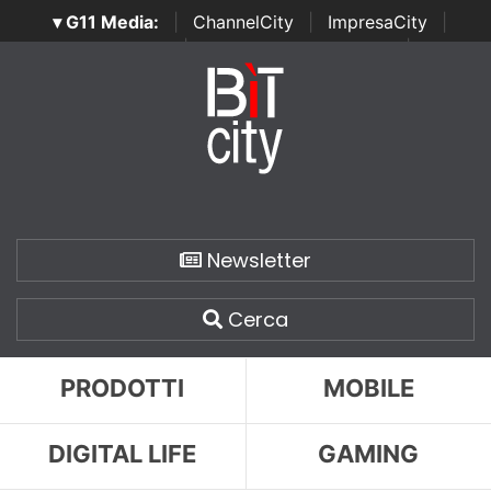
▾ G11 Media:
|
ChannelCity
|
ImpresaCity
|
SecurityOpenLab
|
Italian Channel Awards
|
Italian
Project Awards
|
Italian Security Awards
|
...
Newsletter
Cerca
PRODOTTI
MOBILE
DIGITAL LIFE
GAMING