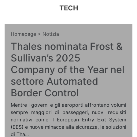
TECH
Homepage
> Notizia
Thales nominata Frost &
Sullivan’s 2025
Company of the Year nel
settore Automated
Border Control
Mentre i governi e gli aeroporti affrontano volumi
sempre maggiori di passeggeri, nuovi requisiti
normativi come il European Entry Exit System
(EES) e nuove minacce alla sicurezza, le soluzioni
di Tha...