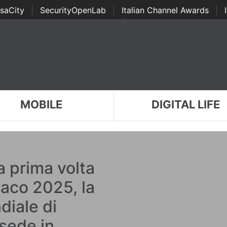
saCity
|
SecurityOpenLab
|
Italian Channel Awards
|
Awards
|
...
MOBILE
DIGITAL LIFE
la prima volta
aco 2025, la
diale di
 sede in