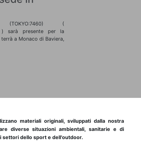
TOKYO:7460) (
ml ) sarà presente per la
i terrà a Monaco di Baviera,
zzano materiali originali, sviluppati dalla nostra
ntare diverse situazioni ambientali, sanitarie e di
 settori dello sport e dell'outdoor.