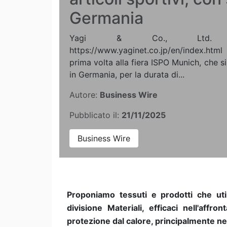
Germania
Yagi & Co., Ltd. (
https://www.yaginet.co.jp/en/index.ht
prima volta alla fiera ISPO Munich, che s
in Germania, per la durata di...
Autore:
Business Wire
Pubblicato il:
21/11/2025
Business Wire
Proponiamo tessuti e prodotti che utili
divisione Materiali, efficaci nell'affro
protezione dal calore, principalmente nei