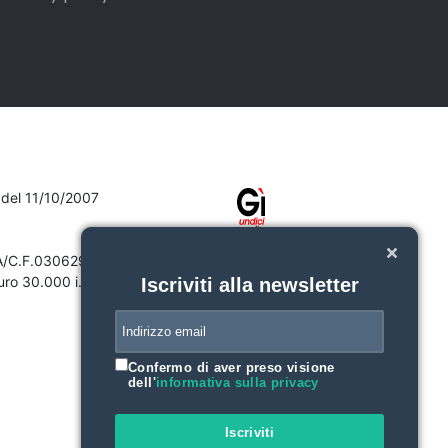
7 del 11/10/2007
VA/C.F.03062910132
ro 30.000 i.v.
Iscriviti alla newsletter
Confermo di aver preso visione
dell'
informativa sulla privacy
Iscriviti