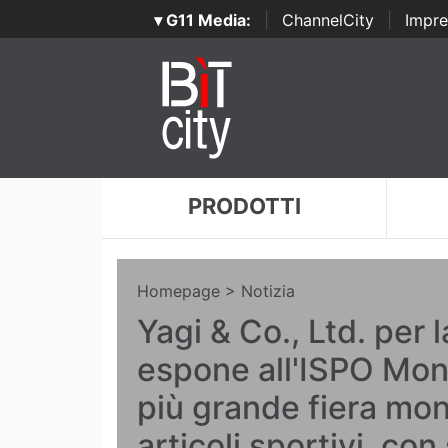
▾ G11 Media:
|
ChannelCity
|
Impre
PRODOTTI
Homepage
> Notizia
Yagi & Co., Ltd. per 
espone all'ISPO Mon
più grande fiera mon
articoli sportivi, con