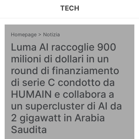
TECH
Homepage
> Notizia
Luma AI raccoglie 900
milioni di dollari in un
round di finanziamento
di serie C condotto da
HUMAIN e collabora a
un supercluster di AI da
2 gigawatt in Arabia
Saudita