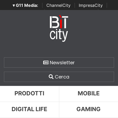
▾ G11 Media:
|
ChannelCity
|
ImpresaCity
|
SecurityOpenLab
|
Italian Channel Awards
|
Italian
Project Awards
|
Italian Security Awards
|
...
Newsletter
Cerca
PRODOTTI
MOBILE
DIGITAL LIFE
GAMING