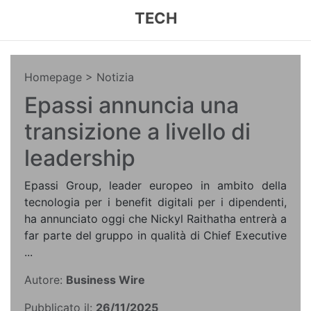
TECH
Homepage
> Notizia
Epassi annuncia una
transizione a livello di
leadership
Epassi Group, leader europeo in ambito della
tecnologia per i benefit digitali per i dipendenti,
ha annunciato oggi che Nickyl Raithatha entrerà a
far parte del gruppo in qualità di Chief Executive
...
Autore:
Business Wire
Pubblicato il:
26/11/2025