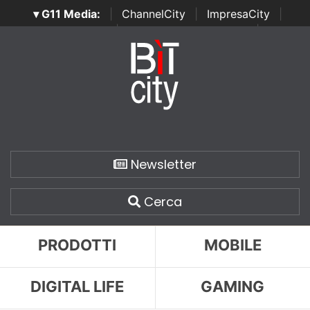
▾ G11 Media:
|
ChannelCity
|
ImpresaCity
|
SecurityOpenLab
|
Italian Channel Awards
|
Italian
Project Awards
|
Italian Security Awards
|
...
Newsletter
Cerca
PRODOTTI
MOBILE
DIGITAL LIFE
GAMING