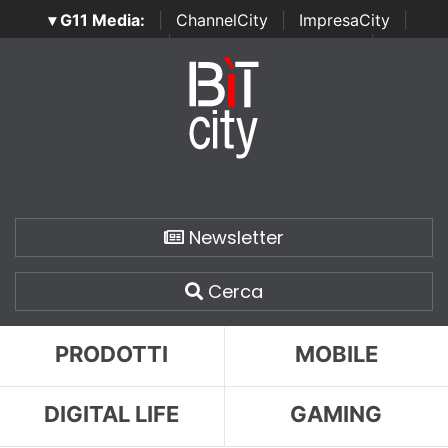
▾ G11 Media:
|
ChannelCity
|
ImpresaCity
|
SecurityOpenLab
|
Italian Channel Awards
|
Italian
Project Awards
|
Italian Security Awards
|
...
Newsletter
Cerca
PRODOTTI
MOBILE
DIGITAL LIFE
GAMING