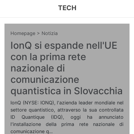
TECH
Homepage
> Notizia
IonQ si espande nell'UE
con la prima rete
nazionale di
comunicazione
quantistica in Slovacchia
IonQ (NYSE: IONQ), l'azienda leader mondiale nel
settore quantistico, attraverso la sua controllata
ID Quantique (IDQ), oggi ha annunciato
l'installazione della prima rete nazionale di
comunicazione q...