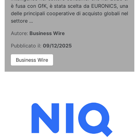
è fusa con GfK, è stata scelta da EURONICS, una
delle principali cooperative di acquisto globali nel
settore ...
Autore:
Business Wire
Pubblicato il:
09/12/2025
Business Wire