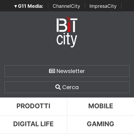
▾ G11 Media:
|
ChannelCity
|
ImpresaCity
|
SecurityOpenLab
|
Italian Channel Awards
|
Italian
Project Awards
|
Italian Security Awards
|
...
Newsletter
Cerca
PRODOTTI
MOBILE
DIGITAL LIFE
GAMING