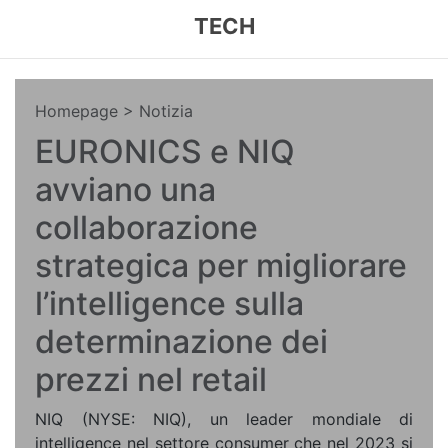
TECH
Homepage
> Notizia
EURONICS e NIQ
avviano una
collaborazione
strategica per migliorare
l’intelligence sulla
determinazione dei
prezzi nel retail
NIQ (NYSE: NIQ), un leader mondiale di
intelligence nel settore consumer che nel 2023 si