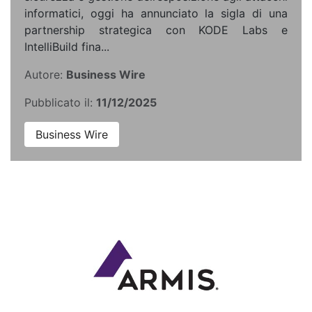
informatici, oggi ha annunciato la sigla di una
partnership strategica con KODE Labs e
IntelliBuild fina...
Autore:
Business Wire
Pubblicato il:
11/12/2025
Business Wire