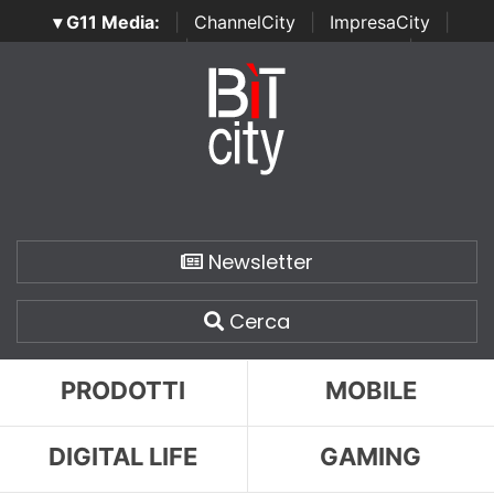
▾ G11 Media:
|
ChannelCity
|
ImpresaCity
|
SecurityOpenLab
|
Italian Channel Awards
|
Italian
Project Awards
|
Italian Security Awards
|
...
Newsletter
Cerca
PRODOTTI
MOBILE
DIGITAL LIFE
GAMING