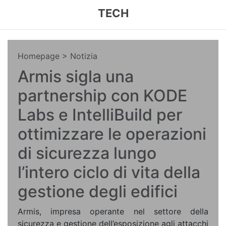
TECH
Homepage
> Notizia
Armis sigla una
partnership con KODE
Labs e IntelliBuild per
ottimizzare le operazioni
di sicurezza lungo
l’intero ciclo di vita della
gestione degli edifici
Armis, impresa operante nel settore della
sicurezza e gestione dell’esposizione agli attacchi