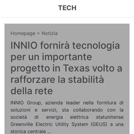
TECH
Homepage
> Notizia
INNIO fornirà tecnologia
per un importante
progetto in Texas volto a
rafforzare la stabilità
della rete
INNIO Group, azienda leader nella fornitura di
soluzioni e servizi, sta collaborando con la
società di energia elettrica statunitense
Greenville Electric Utility System (GEUS) a una
storica centrale ...