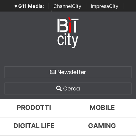
▾ G11 Media:
|
ChannelCity
|
ImpresaCity
|
SecurityOpenLab
|
Italian Channel Awards
|
Italian
Project Awards
|
Italian Security Awards
|
...
Newsletter
Cerca
PRODOTTI
MOBILE
DIGITAL LIFE
GAMING