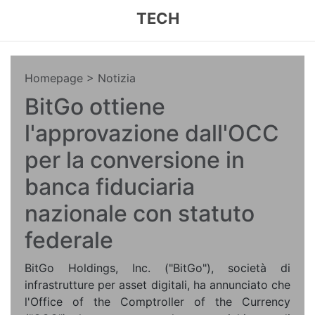
TECH
Homepage
> Notizia
BitGo ottiene
l'approvazione dall'OCC
per la conversione in
banca fiduciaria
nazionale con statuto
federale
BitGo Holdings, Inc. ("BitGo"), società di
infrastrutture per asset digitali, ha annunciato che
l'Office of the Comptroller of the Currency