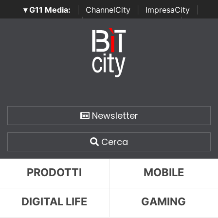
▾ G11 Media:
|
ChannelCity
|
ImpresaCity
|
SecurityOpenLab
|
Italian Channel Awards
|
Italian
Project Awards
|
Italian Security Awards
|
...
Newsletter
Cerca
PRODOTTI
MOBILE
DIGITAL LIFE
GAMING