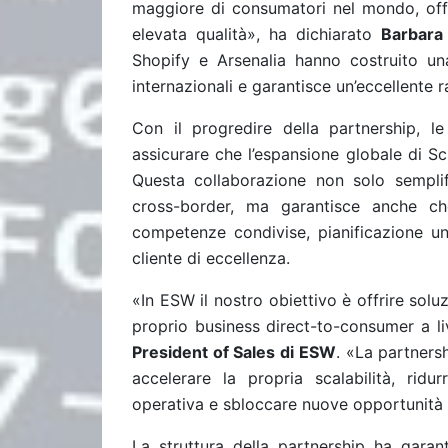
maggiore di consumatori nel mondo, offr
elevata qualità», ha dichiarato
Barbara 
Shopify e Arsenalia hanno costruito un
internazionali e garantisce un’eccellente
Con il progredire della partnership, l
assicurare che l’espansione globale di Sc
Questa collaborazione non solo semplifi
cross-border, ma garantisce anche ch
competenze condivise, pianificazione un
cliente di eccellenza.
«In ESW il nostro obiettivo è offrire solu
proprio business direct-to-consumer a li
President of Sales di ESW
. «La partners
accelerare la propria scalabilità, ridu
operativa e sbloccare nuove opportunità d
La struttura della partnership ha garan