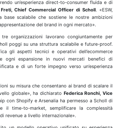
endo un’esperienza direct-to-consumer fluida e di
Freti, Chief Commercial Officer di Scholl
. «ESW,
a base scalabile che sostiene le nostre ambizioni
 rappresentazione del brand in ogni mercato».
e tre organizzazioni lavorano congiuntamente per
holl poggi su una struttura scalabile e future-proof.
ca gli aspetti tecnici e operativi dell’ecommerce
e ogni espansione in nuovi mercati benefici di
ificata e di un forte impegno verso un’esperienza
zioni su misura che consentano ai brand di scalare il
vello globale», ha dichiarato
Federica Ronchi, Vice
hip con Shopify e Arsenalia ha permesso a Scholl di
rre il time-to-market, semplificare la complessità
i revenue a livello internazionale».
tito un modello operativo unificato su esperienza