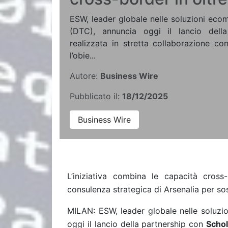
ESW, leader globale nelle soluzioni ec
(DTC), annuncia oggi il lancio della
realizzata in stretta collaborazione co
l’obie...
Autore:
Business Wire
Pubblicato il:
18/12/2025
Business Wire
L’iniziativa combina le capacità cross
consulenza strategica di Arsenalia per so
MILAN: ESW, leader globale nelle soluz
oggi il lancio della partnership con
Schol