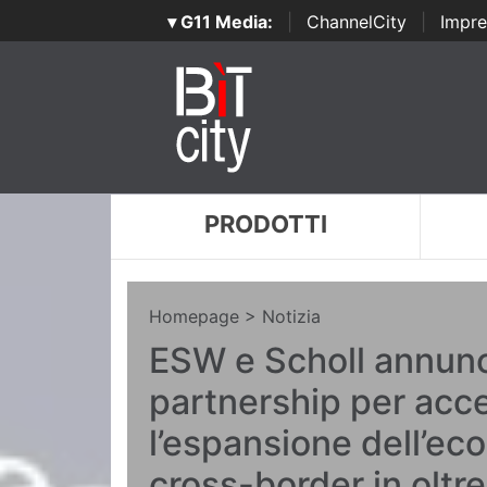
▾ G11 Media:
|
ChannelCity
|
Impre
PRODOTTI
Homepage
> Notizia
ESW e Scholl annun
partnership per acce
l’espansione dell’e
cross-border in oltr