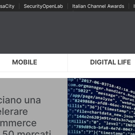
saCity
|
SecurityOpenLab
|
Italian Channel Awards
|
Awards
|
...
MOBILE
DIGITAL LIFE
ciano una
lerare
commerce
e 50 mercati