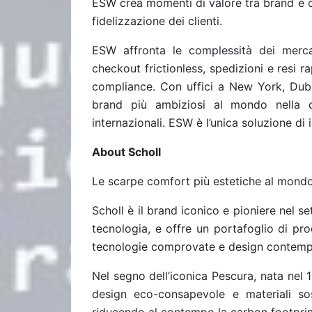
ESW crea momenti di valore tra brand e co
fidelizzazione dei clienti.
ESW affronta le complessità dei mercat
checkout frictionless, spedizioni e resi rap
compliance. Con uffici a New York, Dub
brand più ambiziosi al mondo nella cr
internazionali. ESW è l’unica soluzione d
About Scholl
Le scarpe comfort più estetiche al mondo
Scholl è il brand iconico e pioniere nel se
tecnologia, e offre un portafoglio di pro
tecnologie comprovate e design contem
Nel segno dell’iconica Pescura, nata nel
design eco-consapevole e materiali sos