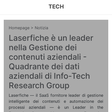
TECH
Homepage
> Notizia
Laserfiche è un leader
nella Gestione dei
contenuti aziendali -
Quadrante dei dati
aziendali di Info-Tech
Research Group
Laserfiche — il SaaS fornitore leader di gestione
intelligente dei contenuti e automazione dei
processi aziendali — è un Leader in the