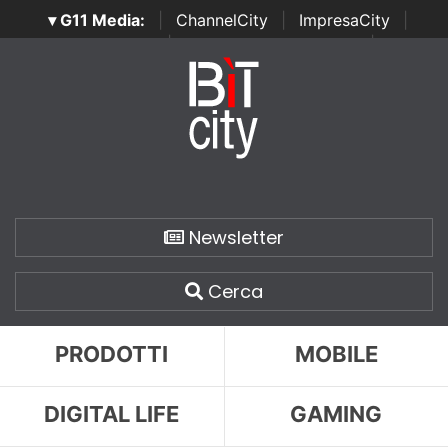
▾ G11 Media:
|
ChannelCity
|
ImpresaCity
|
SecurityOpenLab
|
Italian Channel Awards
|
Italian
Project Awards
|
Italian Security Awards
|
...
Newsletter
Cerca
PRODOTTI
MOBILE
DIGITAL LIFE
GAMING