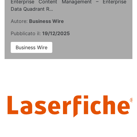
Enterprise Content Management – Enterprise
Data Quadrant R...
Autore:
Business Wire
Pubblicato il:
19/12/2025
Business Wire