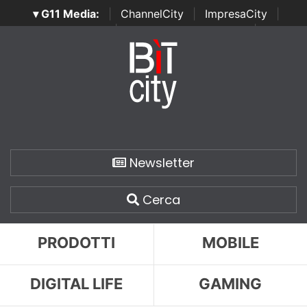
▾ G11 Media:
|
ChannelCity
|
ImpresaCity
|
SecurityOpenLab
|
Italian Channel Awards
|
Italian
Project Awards
|
Italian Security Awards
|
...
Newsletter
Cerca
PRODOTTI
MOBILE
DIGITAL LIFE
GAMING