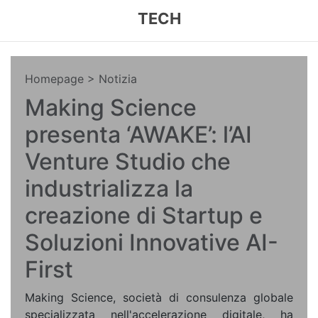
TECH
Homepage
> Notizia
Making Science
presenta ‘AWAKE’: l’AI
Venture Studio che
industrializza la
creazione di Startup e
Soluzioni Innovative AI-
First
Making Science, società di consulenza globale
specializzata nell'accelerazione digitale, ha