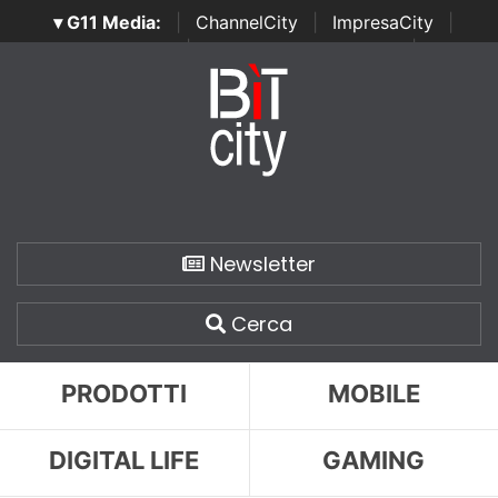
▾ G11 Media:
|
ChannelCity
|
ImpresaCity
|
SecurityOpenLab
|
Italian Channel Awards
|
Italian
Project Awards
|
Italian Security Awards
|
...
Newsletter
Cerca
PRODOTTI
MOBILE
DIGITAL LIFE
GAMING