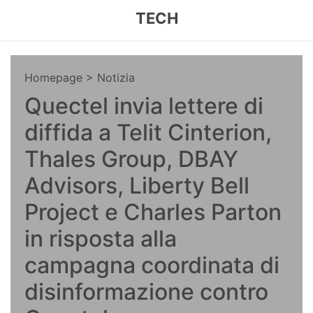
TECH
Homepage
> Notizia
Quectel invia lettere di
diffida a Telit Cinterion,
Thales Group, DBAY
Advisors, Liberty Bell
Project e Charles Parton
in risposta alla
campagna coordinata di
disinformazione contro