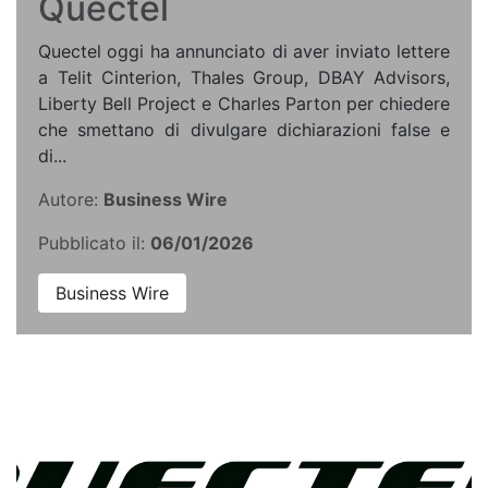
Quectel
Quectel oggi ha annunciato di aver inviato lettere
a Telit Cinterion, Thales Group, DBAY Advisors,
Liberty Bell Project e Charles Parton per chiedere
che smettano di divulgare dichiarazioni false e
di...
Autore:
Business Wire
Pubblicato il:
06/01/2026
Business Wire