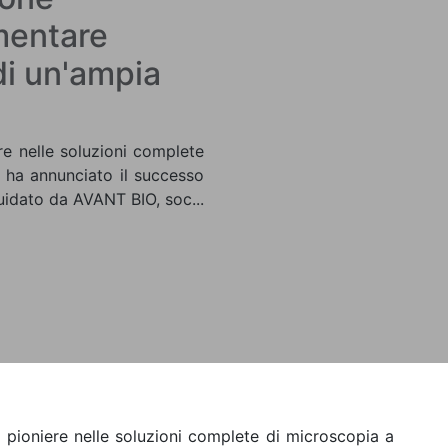
mentare
di un'ampia
re nelle soluzioni complete
i ha annunciato il successo
uidato da AVANT BIO, soc...
n pioniere nelle soluzioni complete di microscopia a