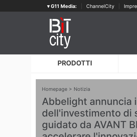
▾ G11 Media:
|
ChannelCity
|
Impre
PRODOTTI
Homepage
> Notizia
Abbelight annuncia 
dell'investimento di 
guidato da AVANT B
accelerare l'innovaz