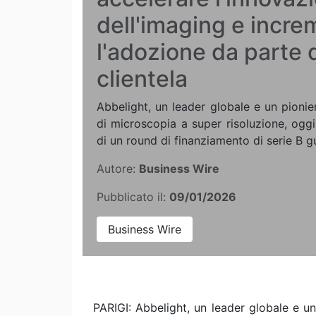
dell'imaging e incre
l'adozione da parte 
clientela
Abbelight, un leader globale e un pionie
di microscopia a super risoluzione, ogg
di un round di finanziamento di serie B g
Autore:
Business Wire
Pubblicato il:
09/01/2026
Business Wire
PARIGI: Abbelight, un leader globale e u