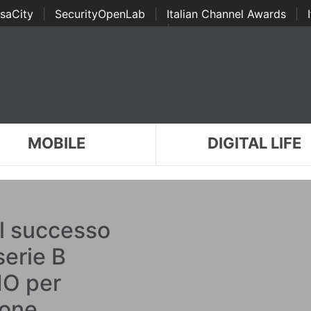
saCity
|
SecurityOpenLab
|
Italian Channel Awards
|
Awards
|
...
MOBILE
DIGITAL LIFE
il successo
serie B
IO per
ione