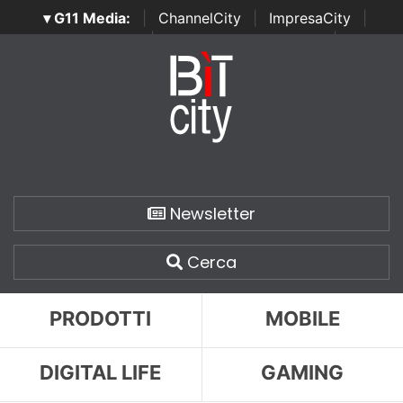
▾ G11 Media:
|
ChannelCity
|
ImpresaCity
|
SecurityOpenLab
|
Italian Channel Awards
|
Italian
Project Awards
|
Italian Security Awards
|
...
Newsletter
Cerca
PRODOTTI
MOBILE
DIGITAL LIFE
GAMING