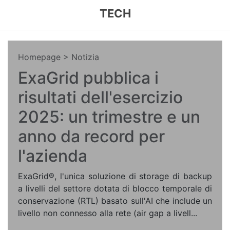
TECH
Homepage
> Notizia
ExaGrid pubblica i
risultati dell'esercizio
2025: un trimestre e un
anno da record per
l'azienda
ExaGrid®, l'unica soluzione di storage di backup
a livelli del settore dotata di blocco temporale di
conservazione (RTL) basato sull'AI che include un
livello non connesso alla rete (air gap a livell...