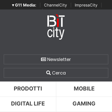
▾ G11 Media:
|
ChannelCity
|
ImpresaCity
|
SecurityOpenLab
|
Italian Channel Awards
|
Italian
Project Awards
|
Italian Security Awards
|
...
Newsletter
Cerca
PRODOTTI
MOBILE
DIGITAL LIFE
GAMING