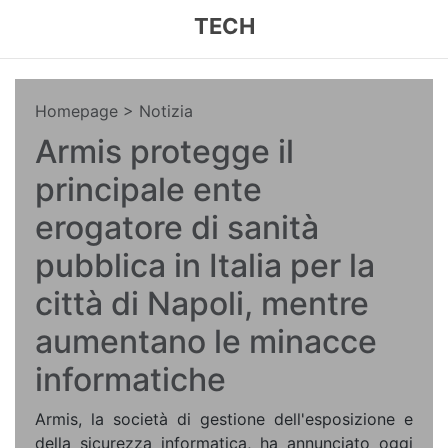
TECH
Homepage
> Notizia
Armis protegge il
principale ente
erogatore di sanità
pubblica in Italia per la
città di Napoli, mentre
aumentano le minacce
informatiche
Armis, la società di gestione dell'esposizione e
della sicurezza informatica, ha annunciato oggi