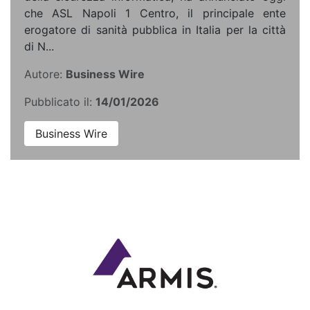
che ASL Napoli 1 Centro, il principale ente
erogatore di sanità pubblica in Italia per la città
di N...
Autore:
Business Wire
Pubblicato il:
14/01/2026
Business Wire