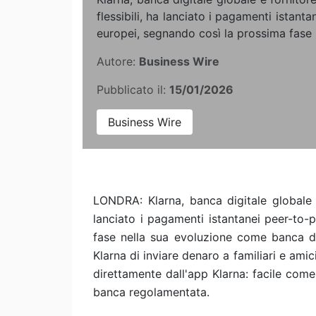
flessibili, ha lanciato i pagamenti istant
europei, segnando così la prossima fase n
Autore:
Business Wire
Pubblicato il:
15/01/2026
Business Wire
LONDRA: Klarna, banca digitale globale e
lanciato i pagamenti istantanei peer-to-
fase nella sua evoluzione come banca dig
Klarna di inviare denaro a familiari e amici
direttamente dall'app Klarna: facile com
banca regolamentata.