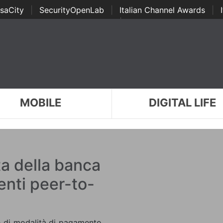
saCity
|
SecurityOpenLab
|
Italian Channel Awards
|
Awards
|
...
MOBILE
DIGITAL LIFE
ta della banca
enti peer-to-
re di modalità di pagamento