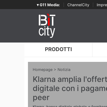
▾ G11 Media:
|
ChannelCity
|
Impre
PRODOTTI
Homepage
> Notizia
Klarna amplia l'offer
digitale con i pagam
peer
Klarna, banca digitale globale e fornito