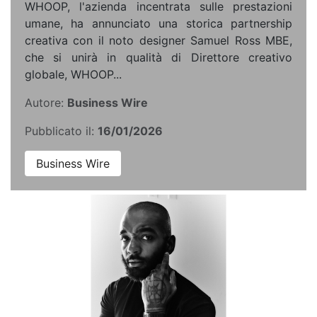
WHOOP, l'azienda incentrata sulle prestazioni
umane, ha annunciato una storica partnership
creativa con il noto designer Samuel Ross MBE,
che si unirà in qualità di Direttore creativo
globale, WHOOP...
Autore:
Business Wire
Pubblicato il:
16/01/2026
Business Wire