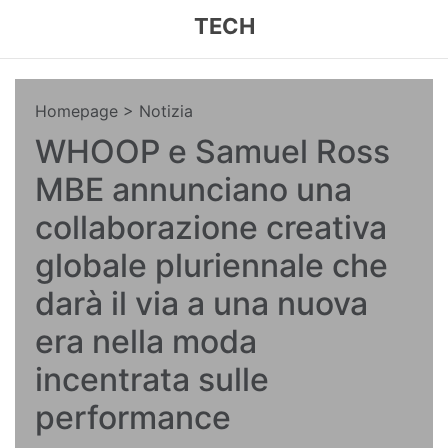
TECH
Homepage
> Notizia
WHOOP e Samuel Ross
MBE annunciano una
collaborazione creativa
globale pluriennale che
darà il via a una nuova
era nella moda
incentrata sulle
performance