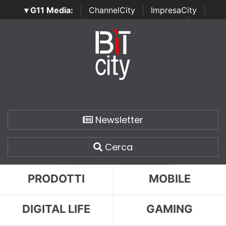
▾ G11 Media:
|
ChannelCity
|
ImpresaCity
|
SecurityOpenLab
|
Italian Channel Awards
|
Italian
Project Awards
|
Italian Security Awards
|
...
Newsletter
Cerca
PRODOTTI
MOBILE
DIGITAL LIFE
GAMING