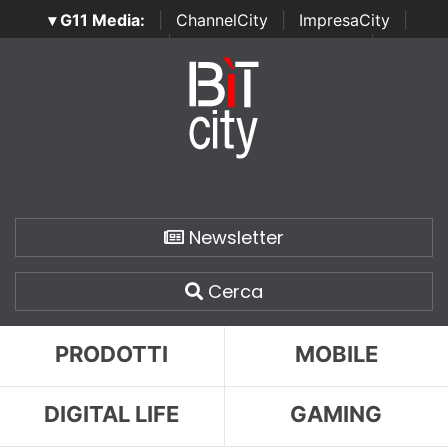
▾ G11 Media:
|
ChannelCity
|
ImpresaCity
|
SecurityOpenLab
|
Italian Channel Awards
|
Italian
Project Awards
|
Italian Security Awards
|
...
Newsletter
Cerca
PRODOTTI
MOBILE
DIGITAL LIFE
GAMING