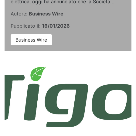
elettrica, oggi ha annunciato che la Società ...
Autore:
Business Wire
Pubblicato il:
16/01/2026
Business Wire