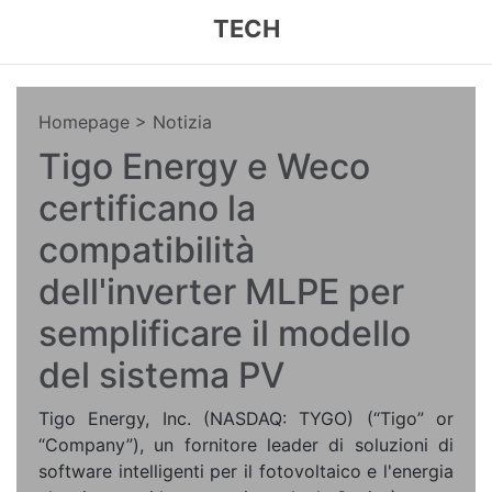
TECH
Homepage
> Notizia
Tigo Energy e Weco
certificano la
compatibilità
dell'inverter MLPE per
semplificare il modello
del sistema PV
Tigo Energy, Inc. (NASDAQ: TYGO) (“Tigo” or
“Company”), un fornitore leader di soluzioni di
software intelligenti per il fotovoltaico e l'energia