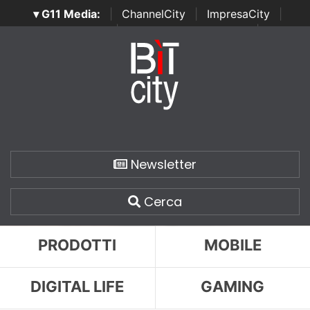
▾ G11 Media:
|
ChannelCity
|
ImpresaCity
|
SecurityOpenLab
|
Italian Channel Awards
|
Italian
Project Awards
|
Italian Security Awards
|
...
Newsletter
Cerca
PRODOTTI
MOBILE
DIGITAL LIFE
GAMING