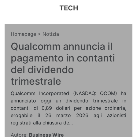
TECH
Homepage
> Notizia
Qualcomm annuncia il
pagamento in contanti
del dividendo
trimestrale
Qualcomm Incorporated (NASDAQ: QCOM) ha
annunciato oggi un dividendo trimestrale in
contanti di 0,89 dollari per azione ordinaria,
erogabile il 26 marzo 2026 agli azionisti
registrati alla chiusura de...
Autore:
Business Wire