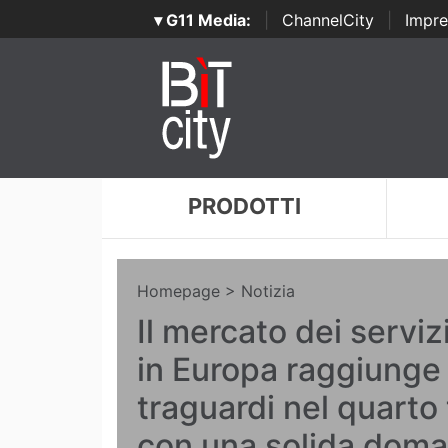
▾ G11 Media:
|
ChannelCity
|
Impre
PRODOTTI
Homepage
> Notizia
Il mercato dei serviz
in Europa raggiunge
traguardi nel quarto 
con una solida doman