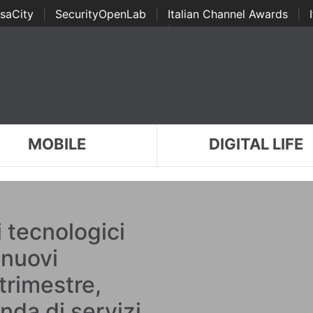
saCity
|
SecurityOpenLab
|
Italian Channel Awards
|
Awards
|
...
MOBILE
DIGITAL LIFE
i tecnologici
 nuovi
trimestre,
da di servizi