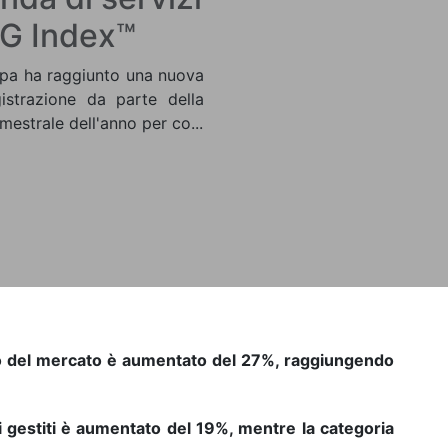
ISG Index™
ropa ha raggiunto una nuova
istrazione da parte della
mestrale dell'anno per co...
to del mercato è aumentato del 27%, raggiungendo
zi gestiti è aumentato del 19%, mentre la categoria