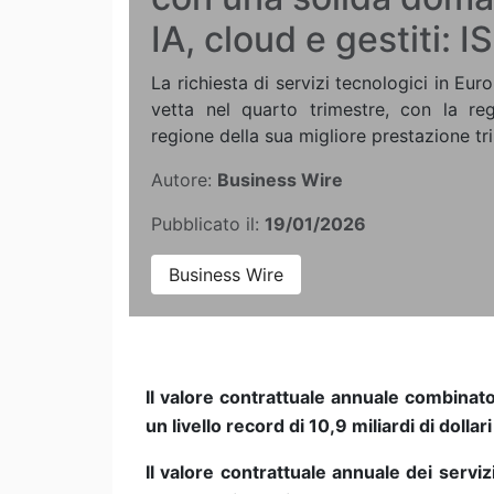
IA, cloud e gestiti: 
La richiesta di servizi tecnologici in Eu
vetta nel quarto trimestre, con la reg
regione della sua migliore prestazione tri
Autore:
Business Wire
Pubblicato il:
19/01/2026
Business Wire
Il valore contrattuale annuale combina
un livello record di 10,9 miliardi di dollari
Il valore contrattuale annuale dei servi