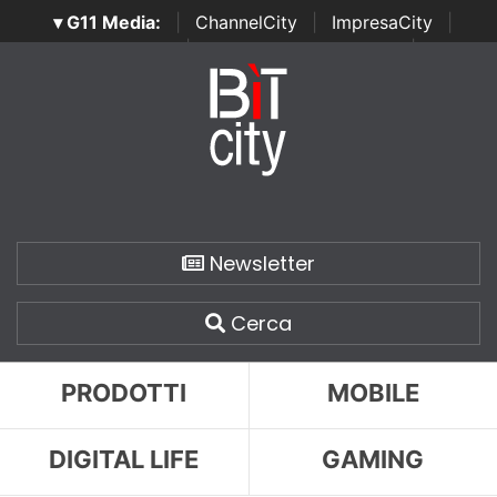
▾ G11 Media:
|
ChannelCity
|
ImpresaCity
|
SecurityOpenLab
|
Italian Channel Awards
|
Italian
Project Awards
|
Italian Security Awards
|
...
Newsletter
Cerca
PRODOTTI
MOBILE
DIGITAL LIFE
GAMING