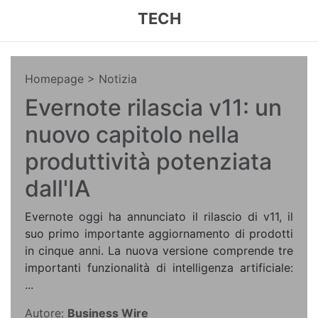
TECH
Homepage
> Notizia
Evernote rilascia v11: un
nuovo capitolo nella
produttività potenziata
dall'IA
Evernote oggi ha annunciato il rilascio di v11, il
suo primo importante aggiornamento di prodotti
in cinque anni. La nuova versione comprende tre
importanti funzionalità di intelligenza artificiale:
...
Autore:
Business Wire