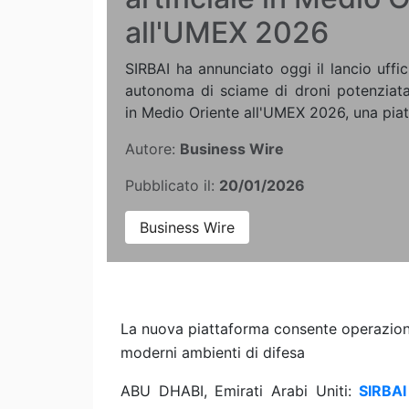
all'UMEX 2026
SIRBAI ha annunciato oggi il lancio uffic
autonoma di sciame di droni potenziata da
in Medio Oriente all'UMEX 2026, una piat
Autore:
Business Wire
Pubblicato il:
20/01/2026
Business Wire
La nuova piattaforma consente operazioni
moderni ambienti di difesa
ABU DHABI, Emirati Arabi Uniti:
SIRBAI