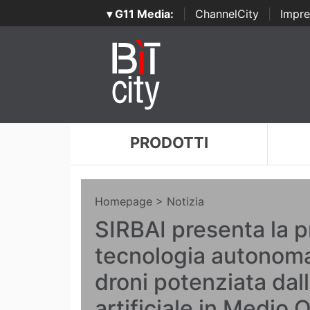
▾ G11 Media:
|
ChannelCity
|
Impre
PRODOTTI
Homepage
> Notizia
SIRBAI presenta la 
tecnologia autonoma
droni potenziata dall
artificiale in Medio 