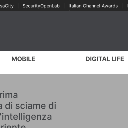
saCity
|
SecurityOpenLab
|
Italian Channel Awards
|
Awards
|
...
MOBILE
DIGITAL LIFE
prima
 di sciame di
'intelligenza
Oriente