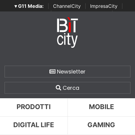
▾ G11 Media:
|
ChannelCity
|
ImpresaCity
|
SecurityOpenLab
|
Italian Channel Awards
|
Italian
Project Awards
|
Italian Security Awards
|
...
Newsletter
Cerca
PRODOTTI
MOBILE
DIGITAL LIFE
GAMING