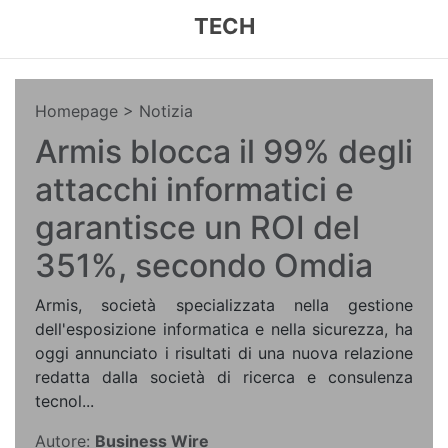
TECH
Homepage
> Notizia
Armis blocca il 99% degli
attacchi informatici e
garantisce un ROI del
351%, secondo Omdia
Armis, società specializzata nella gestione
dell'esposizione informatica e nella sicurezza, ha
oggi annunciato i risultati di una nuova relazione
redatta dalla società di ricerca e consulenza
tecnol...
Autore:
Business Wire