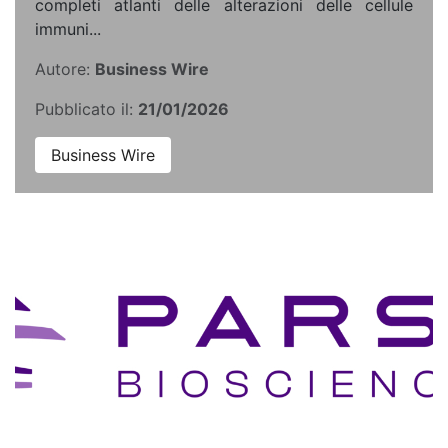
completi atlanti delle alterazioni delle cellule
immuni...
Autore:
Business Wire
Pubblicato il:
21/01/2026
Business Wire