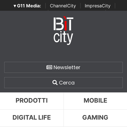
▾ G11 Media:
|
ChannelCity
|
ImpresaCity
|
SecurityOpenLab
|
Italian Channel Awards
|
Italian
Project Awards
|
Italian Security Awards
|
...
Newsletter
Cerca
PRODOTTI
MOBILE
DIGITAL LIFE
GAMING