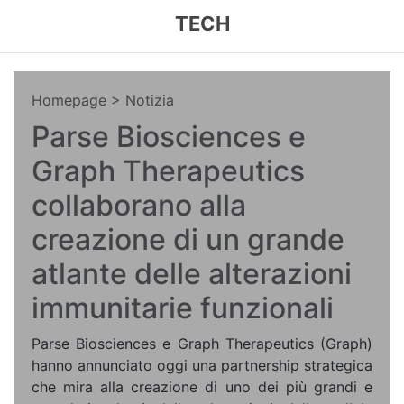
TECH
Homepage
> Notizia
Parse Biosciences e
Graph Therapeutics
collaborano alla
creazione di un grande
atlante delle alterazioni
immunitarie funzionali
Parse Biosciences e Graph Therapeutics (Graph)
hanno annunciato oggi una partnership strategica
che mira alla creazione di uno dei più grandi e