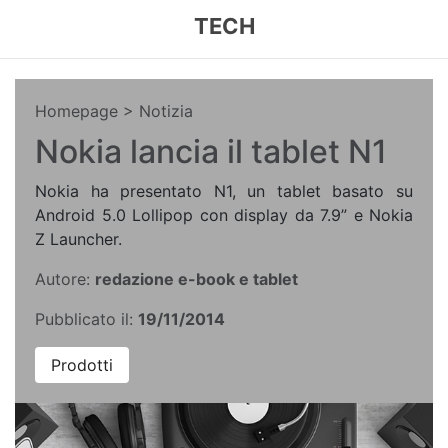
TECH
Homepage
> Notizia
Nokia lancia il tablet N1
Nokia ha presentato N1, un tablet basato su
Android 5.0 Lollipop con display da 7.9” e Nokia
Z Launcher.
Autore:
redazione e-book e tablet
Pubblicato il:
19/11/2014
Prodotti