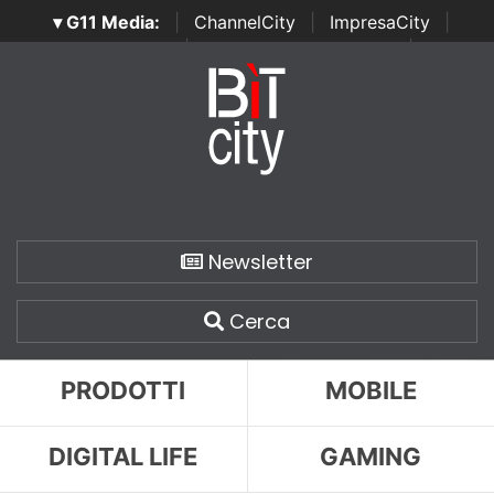
▾ G11 Media:
|
ChannelCity
|
ImpresaCity
|
SecurityOpenLab
|
Italian Channel Awards
|
Italian
Project Awards
|
Italian Security Awards
|
...
Newsletter
Cerca
PRODOTTI
MOBILE
DIGITAL LIFE
GAMING