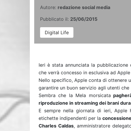
Autore:
redazione social media
Pubblicato il:
25/06/2015
Digital Life
Ieri è stata annunciata la pubblicazione
che verrà concesso in esclusiva ad Apple
Nello specifico, Apple conta di ottenere u
garantire un buon servizio agli utenti che 
Sembra che la Mela morsicata
pagherà 
riproduzione in streaming dei brani duran
E sempre nella giornata di ieri, Apple
etichette indipendenti per la
concessione
Charles Caldas
, amministratore delegat