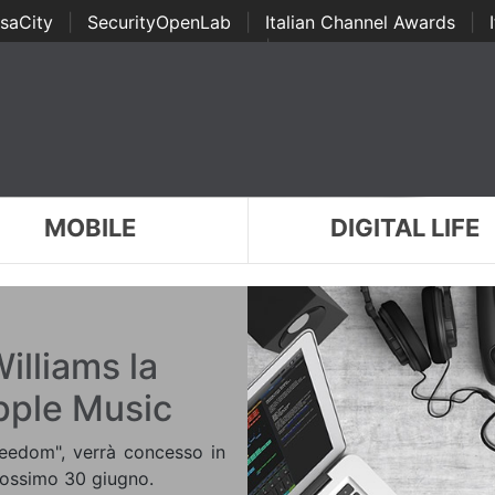
saCity
|
SecurityOpenLab
|
Italian Channel Awards
|
Awards
|
...
MOBILE
DIGITAL LIFE
illiams la
Apple Music
Freedom", verrà concesso in
rossimo 30 giugno.