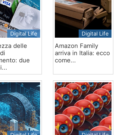
Digital Life
Digital Life
ezza delle
Amazon Family
di
arriva in Italia: ecco
ento: due
come...
i...
Digital Life
Digital Life