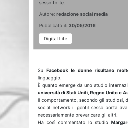
sesso forte.
Autore:
redazione social media
Pubblicato il:
30/05/2016
Digital Life
Su
Facebook
le donne risultano molt
linguaggio.
È quanto emerge da uno studio internazi
università di Stati Uniti, Regno Unito e Au
Il comportamento, secondo gli studiosi, di
social network il gentil sesso porta ava
necessariamente prevaricare gli altri.
Ha così commentato lo studio
Margar