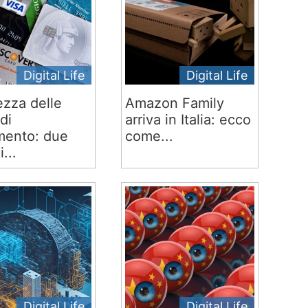
Digital Life
Digital Life
ezza delle
Amazon Family
di
arriva in Italia: ecco
ento: due
come...
i...
Digital Life
Digital Life