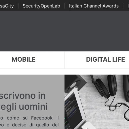
saCity
|
SecurityOpenLab
|
Italian Channel Awards
|
Awards
|
...
MOBILE
DIGITAL LIFE
scrivono in
egli uomini
ato come su Facebook il
vo e deciso di quello del