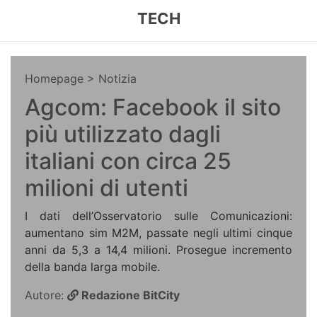
TECH
Homepage
> Notizia
Agcom: Facebook il sito
più utilizzato dagli
italiani con circa 25
milioni di utenti
I dati dell’Osservatorio sulle Comunicazioni:
aumentano sim M2M, passate negli ultimi cinque
anni da 5,3 a 14,4 milioni. Prosegue incremento
della banda larga mobile.
Autore:
Redazione BitCity