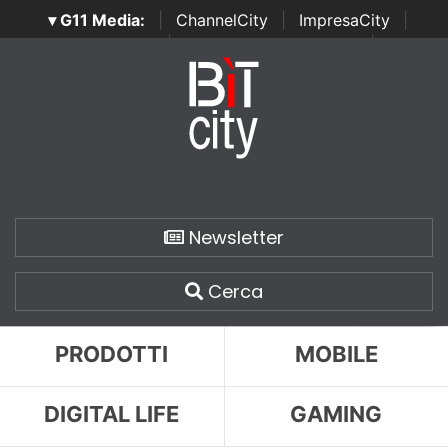
▾ G11 Media:
|
ChannelCity
|
ImpresaCity
|
SecurityOpenLab
|
Italian Channel Awards
|
Italian
Project Awards
|
Italian Security Awards
|
...
Newsletter
Cerca
PRODOTTI
MOBILE
DIGITAL LIFE
GAMING