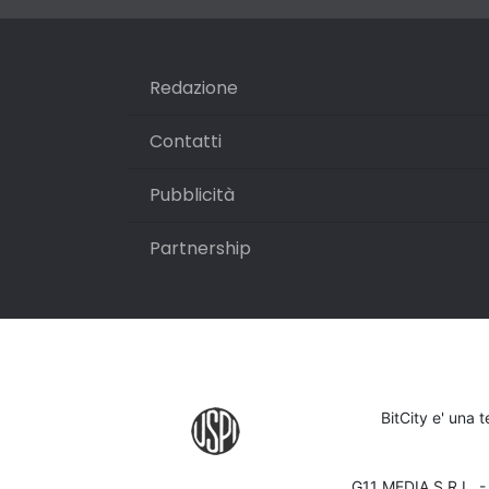
Redazione
Contatti
Pubblicità
Partnership
BitCity e' una 
G11 MEDIA S.R.L. 