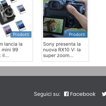
Prodotti
Prodotti
lm lancia la
Sony presenta la
x mini 99
nuova RX10 V: la
 il...
super zoom...
Facebook
Seguici su: