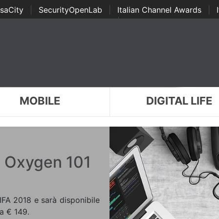
saCity
|
SecurityOpenLab
|
Italian Channel Awards
|
Awards
|
...
MOBILE
DIGITAL LIFE
t Oxygen 101
 IFA 2018 e sarà disponibile
da € 149.