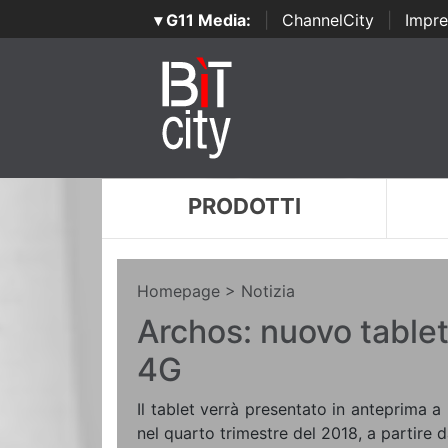
▾ G11 Media:
|
ChannelCity
|
Impre
PRODOTTI
Homepage
> Notizia
Archos: nuovo table
4G
Il tablet verrà presentato in anteprima a
nel quarto trimestre del 2018, a partire 